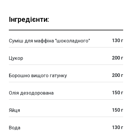
Інгредієнти:
Суміш для маффіна "шоколадного"
130 г
Цукор
200 г
Борошно вищого гатунку
200 г
Олія дезодорована
150 г
Яйця
150 г
Вода
130 г