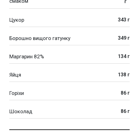
смаком
г
Цукор
343 г
Борошно вищого гатунку
349 г
Маргарин 82%
134 г
Яйця
138 г
Горіхи
86 г
Шоколад
86 г