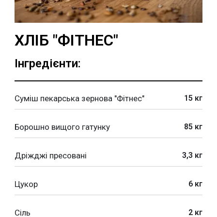
ХЛІБ "ФІТНЕС"
Інгредієнти:
Суміш пекарська зернова "Фітнес"
15 кг
Борошно вищого гатунку
85 кг
Дріжджі пресовані
3,3 кг
Цукор
6 кг
Сіль
2 кг