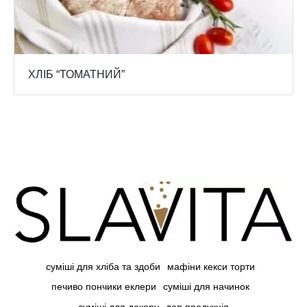
ХЛІБ “ТОМАТНИЙ”
суміші для хліба та здоби
мафіни кекси торти
печиво пончики еклери
суміші для начинок
суміші для декору
доп продукція