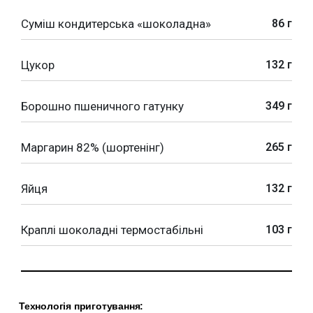
Суміш кондитерська «шоколадна»
86 г
Цукор
132 г
Борошно пшеничного гатунку
349 г
Маргарин 82% (шортенінг)
265 г
Яйця
132 г
Краплі шоколадні термостабільні
103 г
Технологія приготування: